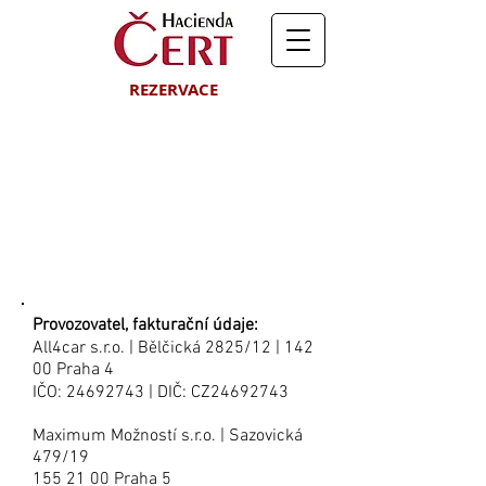
REZERVACE
KONTAKT
Provozovatel, fakturační údaje:
All4car s.r.o.
| Bělčická 2825/12
| 142
00 Praha 4
IČO:
24692743
| DIČ: CZ24692743
Maximum Možností s.r.o.
| Sazovická
479/19
155 21 00
Praha 5